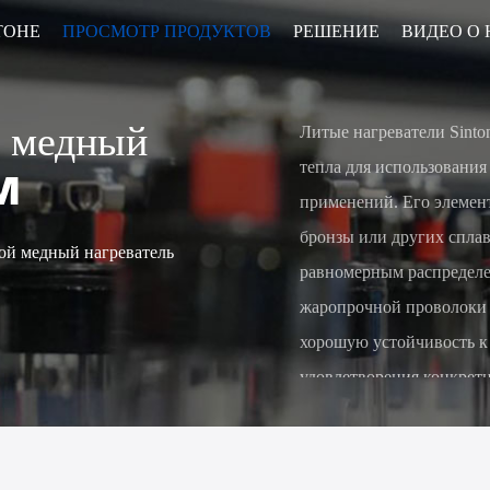
ТОНЕ
ПРОСМОТР ПРОДУКТОВ
РЕШЕНИЕ
ВИДЕО О 
 медный
• Трубопроводный обогреватель
• Нагреватель циркуляции масла
Литые нагреватели Sint
тепла для использовани
M
применений. Его элемен
бронзы или других сплав
ой медный нагреватель
равномерным распределе
жаропрочной проволоки и
хорошую устойчивость к
удовлетворения конкрет
эффективность, надежнос