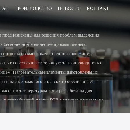
НАС
ПРОИЗВОДСТВО
НОВОСТИ
КОНТАКТ
on предназначены для решения проблем выделения
я в бесконечном количестве промышленных
ты отлиты из высококачественного алюминия,
ов, что обеспечивает хорошую теплопроводность с
нием. Нагревательные элементы изготовлены из
з никель-хромового сплава, что обеспечивает
 высоким температурам. Они разработаны для
ных потребностей наших B2B-клиентов с упором на
ть и долговечность.