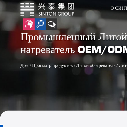
О СИН
Промышленный Литой
анцевые нагреватели
• Воздуховод Нагреватель
• Графеновый нано-кварцевый нагреватель
• Керамический нагревательный элемент
нагреватель OEM/OD
Дом
/
Просмотр продуктов
/
Литой обогреватель
/
Лит