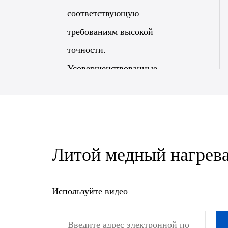
соответствующую
требованиям высокой
точности.
Усовершенствованные
системы контроля
температуры,
предоставляемые Sinton,
обеспечивают очень точный и
Литой медный нагрева
равномерный нагрев, что
незаменимо для процессов,
Используйте видео
требующих небольших
температурных допусков.