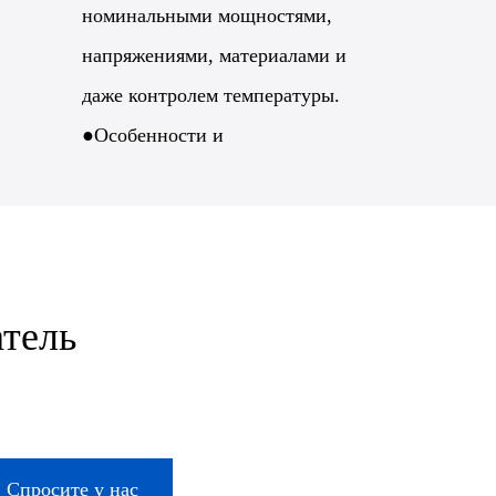
номинальными мощностями,
напряжениями, материалами и
даже контролем температуры.
●Особенности и
преимущества Высокая
эффективность: оптимизирует
теплопередачу и снижает
потребление энергии.
тель
Равномерный нагрев:
обеспечивает равномерное
распределение температуры
для получения качественного
Спросите у нас
продукта.