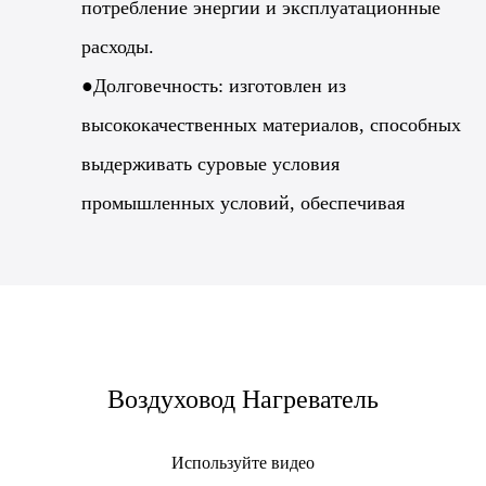
потребление энергии и эксплуатационные
расходы.
●Долговечность: изготовлен из
высококачественных материалов, способных
выдерживать суровые условия
промышленных условий, обеспечивая
долговечность и надежность.
●Безопасность: оснащен механизмами
безопасности, такими как защита от
перегрева, и прочной конструкцией,
Воздуховод Нагреватель
предотвращающей утечки и гарантирующей
безопасную работу.
Используйте видео
●Простота установки и обслуживания: