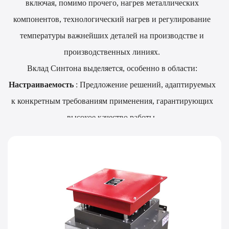
включая, помимо прочего, нагрев металлических
компонентов, технологический нагрев и регулирование
температуры важнейших деталей на производстве и
производственных линиях.
Вклад Синтона выделяется, особенно в области:
Настраиваемость
: Предложение решений, адаптируемых
к конкретным требованиям применения, гарантирующих
высокое качество работы.
Эффективность
: Акцент на продуктах, созданных для
повышения эффективности, может привести к
значительной экономии энергии и снижению
эксплуатационных расходов.
Надежность
: Гарантия надежности и долговечности
систем отопления имеет решающее значение для