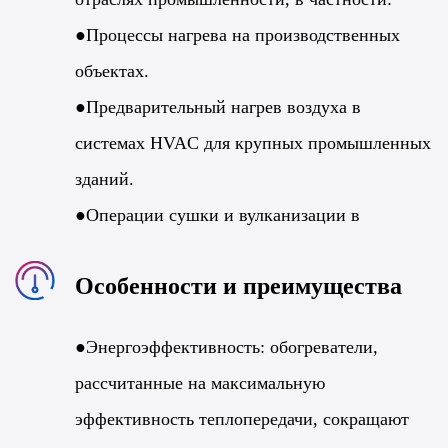
●Процессы нагрева на производственных
объектах.
●Предварительный нагрев воздуха в
системах HVAC для крупных промышленных
зданий.
●Операции сушки и вулканизации в
фармацевтической, пищевой и
Особенности и преимущества
лакокрасочной промышленности.
●Химическая обработка, требующая точного
●Энергоэффективность: обогреватели,
регулирования температуры.
рассчитанные на максимальную
эффективность теплопередачи, сокращают