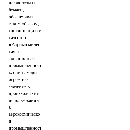
целлюлозы и
бумаги,
обеспечивая,
таким образом,
консистенцию и
качество.
●Аэрокосмичес
кая и
авиационная
промышленност
ь: они находят
огромное
значение в
производстве и
использовании
в
аэрокосмическо
й
промышленност