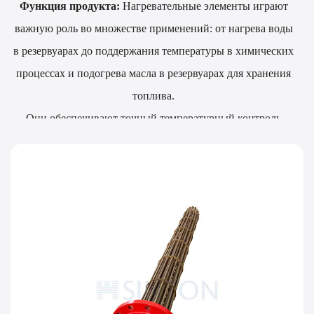
Функция продукта:
Нагревательные элементы играют
важную роль во множестве применений: от нагрева воды
в резервуарах до поддержания температуры в химических
процессах и подогрева масла в резервуарах для хранения
топлива.
Они обеспечивают точный температурный контроль
условий процесса и, следовательно, сохраняют консервант
в дополнение к оптимизации условий процесса.
Погружные нагреватели Sinton нагревают напрямую и
гораздо эффективнее по сравнению со многими
вариантами внешнего нагрева. Это обеспечивает
сокращение времени нагрева и снижение
энергопотребления.
Этот продукт более приемлем, чем большие внешние