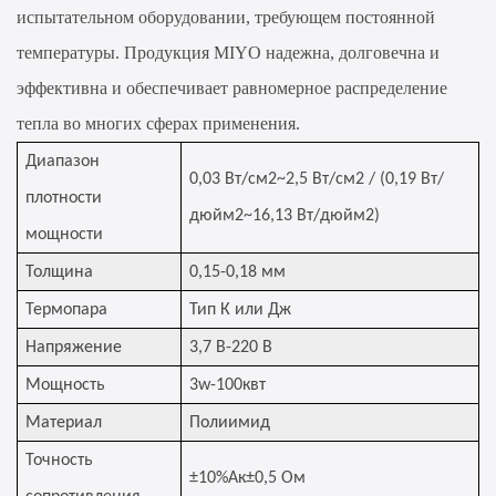
испытательном оборудовании, требующем постоянной
температуры. Продукция MIYO надежна, долговечна и
эффективна и обеспечивает равномерное распределение
тепла во многих сферах применения.
Диапазон
0,03 Вт/см2~2,5 Вт/см2 / (0,19 Вт/
плотности
дюйм2~16,13 Вт/дюйм2)
мощности
Толщина
0,15-0,18 мм
Термопара
Тип К или Дж
Напряжение
3,7 В-220 В
Мощность
3w-100квт
Материал
Полиимид
Точность
±10%Ак±0,5 Ом