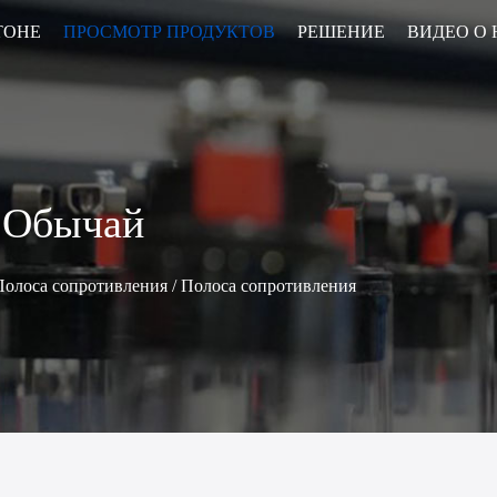
ТОНЕ
ПРОСМОТР ПРОДУКТОВ
РЕШЕНИЕ
ВИДЕО О 
• Трубопроводный обогреватель
• Нагреватель циркуляции масла
 Обычай
Полоса сопротивления
/
Полоса сопротивления