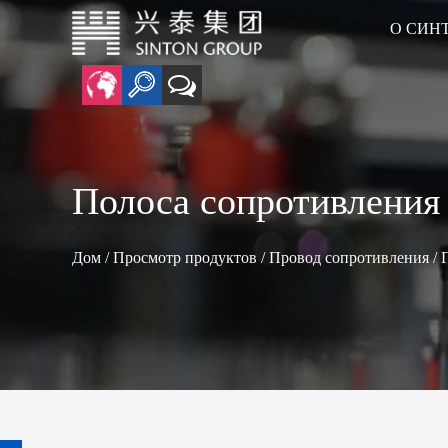
О СИН
анцевые нагреватели
• Воздуховод Нагреватель
• Графеновый нано-кварцевый нагреватель
• Керамический нагревательный элемент
Полоса сопротивления
Дом
/
Просмотр продуктов
/
Провод сопротивления
/