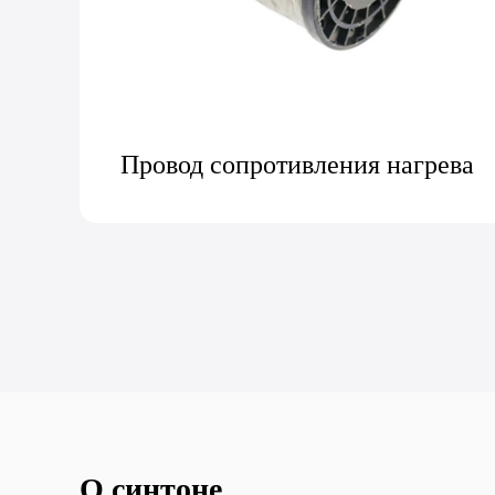
ева
Провод сопротивления
О синтоне