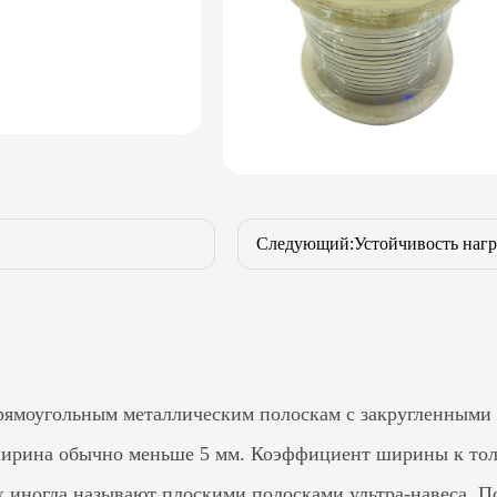
Следующий:Устойчивость нагр
рямоугольным металлическим полоскам с закругленными 
ширина обычно меньше 5 мм. Коэффициент ширины к толщин
 иногда называют плоскими полосками ультра-навеса. П