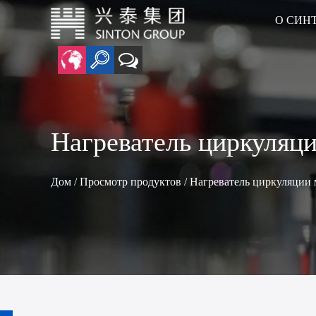
О СИН
анцевые нагреватели
• Воздуховод Нагреватель
• Графеновый нано-кварцевый нагреватель
• Керамический нагревательный элемент
Нагреватель циркуляц
Дом
/
Просмотр продуктов
/
Нагреватель циркуляции 