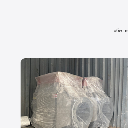
обесп