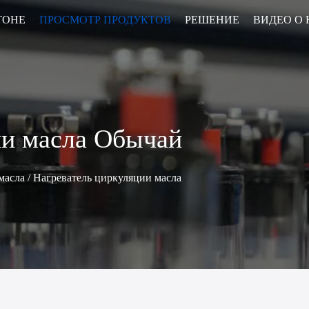
ТОНЕ
ПРОСМОТР ПРОДУКТОВ
РЕШЕНИЕ
ВИДЕО О 
• Трубопроводный обогреватель
• Нагреватель циркуляции масла
ии масла Обычай
масла
/
Нагреватель циркуляции масла